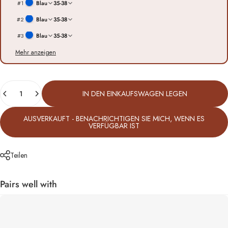
#
1
Blau
35-38
#
2
Blau
35-38
#
3
Blau
35-38
Mehr anzeigen
Anzahl
IN DEN EINKAUFSWAGEN LEGEN
AUSVERKAUFT - BENACHRICHTIGEN SIE MICH, WENN ES
VERFÜGBAR IST
Teilen
Pairs well with