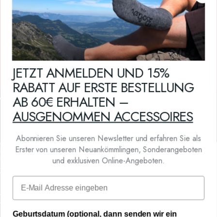
Bei Lieferungen nach Öster­reich & Deutsch­land ab € 49,- Bestell­wert. Für Eu­
ropa & Schweiz ab € 70,- Bestellwert versand­kosten­frei.
JETZT ANMELDEN UND 15%
RABATT AUF ERSTE BESTELLUNG
AB 60€ ERHALTEN –
Bolter Sockenmanufaktur
AUSGENOMMEN ACCESSOIRES
Facebook
Instagram
YouTube
Abonnieren Sie unseren Newsletter und erfahren Sie als
Mein Konto
Erster von unseren Neuankömmlingen, Sonderangeboten
Impressum
Datenschutzerklärung
und exklusiven Online-Angeboten.
AGB
Your Privacy Choices
Email
Versandbedingungen
Widerrufsbelehrung
Geschenkgutschein
Geburtsdatum (optional, dann senden wir ein