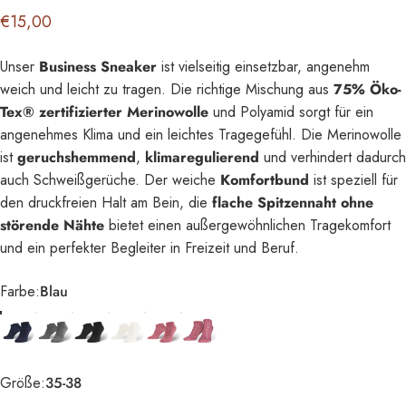
€15,00
Unser
Business Sneaker
ist vielseitig einsetzbar, angenehm
weich und leicht zu tragen. Die richtige Mischung aus
75% Öko-
Tex® zertifizierter Merinowolle
und Polyamid sorgt für ein
angenehmes Klima und ein leichtes Tragegefühl. Die Merinowolle
ist
geruchshemmend
,
klimaregulierend
und verhindert dadurch
auch Schweißgerüche. Der weiche
Komfortbund
ist speziell für
den druckfreien Halt am Bein,
die
flache Spitzennaht ohne
störende Nähte
bietet einen außergewöhnlichen Tragekomfort
und
ein perfekter Begleiter in Freizeit und Beruf.
Farbe
Farbe:
Blau
Größe
Größe:
35-38