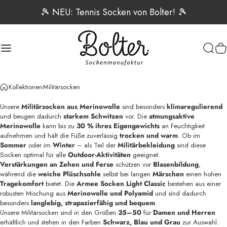
Direkt zum Inhalt
🎾 NEU: Tennis Socken von Bolter! 🎾
Seitennavigation
Bolter Sockenmanufaktur
Such
W
Kollektionen
Militärsocken
Unsere
Militärsocken aus Merinowolle
sind besonders
klimaregulierend
und beugen dadurch
starkem Schwitzen
vor. Die
atmungsaktive
Merinowolle
kann bis zu
30 % ihres Eigengewichts
an Feuchtigkeit
aufnehmen und hält die Füße zuverlässig
trocken und warm
. Ob im
Sommer
oder im
Winter
– als Teil der
Militärbekleidung
sind diese
Socken optimal für alle
Outdoor-Aktivitäten
geeignet.
Verstärkungen an Zehen und Ferse
schützen vor
Blasenbildung
,
während die
weiche Plüschsohle
selbst bei langen
Märschen
einen hohen
Tragekomfort
bietet. Die
Armee Socken Light Classic
bestehen aus einer
robusten Mischung aus
Merinowolle und Polyamid
und sind dadurch
besonders
langlebig, strapazierfähig und bequem
.
Unsere Militärsocken sind in den Größen
35–50
für
Damen und Herren
erhältlich und stehen in den Farben
Schwarz, Blau und Grau
zur Auswahl.