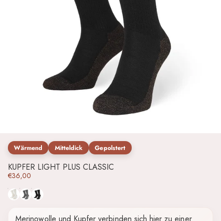
Wärmend
Mitteldick
Gepolstert
KUPFER LIGHT PLUS CLASSIC
€36,00
Naturweiß
Grau
Schwarz
Merinowolle und Kupfer verbinden sich hier zu einer