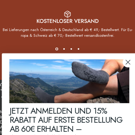
KOSTENLOSER VERSAND
Bei Lieferungen nach Öster­reich & Deutsch­land ab € 49,- Bestell­wert. Für Eu­
ropa & Schweiz ab € 70,- Bestellwert versand­kosten­frei.
Bolter Sockenmanufaktur
Facebook
Instagram
YouTube
JETZT ANMELDEN UND 15%
Mein Konto
RABATT AUF ERSTE BESTELLUNG
Impressum
Datenschutzerklärung
AB 60€ ERHALTEN –
AGB
Your Privacy Choices