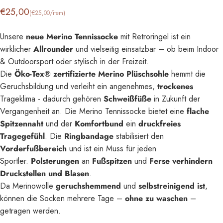
Grundpreis
€25,00
(€25,00
/
item)
pro
Unsere
neue Merino Tennissocke
mit Retroringel ist ein
wirklicher
Allrounder
und vielseitig einsatzbar – ob beim Indoor
& Outdoorsport oder stylisch in der Freizeit.
Die
Öko-Tex® zertifizierte Merino Plüschsohle
hemmt die
Geruchsbildung und verleiht ein angenehmes,
trockenes
Trageklima - dadurch gehören
Schweißfüße
in Zukunft der
Vergangenheit an. Die Merino Tennissocke bietet eine
flache
Spitzennaht
und der
Komfortbund
ein
druckfreies
Tragegefühl
. Die
Ringbandage
stabilisiert den
Vorderfußbereich
und ist ein Muss für jeden
Sportler.
Polsterungen
an
Fußspitzen
und
Ferse verhindern
Druckstellen und Blasen
.
Da Merinowolle
geruchshemmend
und
selbstreinigend ist
,
können die Socken mehrere Tage –
ohne
zu waschen
–
getragen werden.