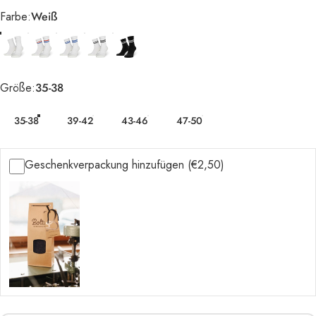
Farbe
Farbe:
Weiß
Größe
Größe:
35-38
35-38
39-42
43-46
47-50
Geschenkverpackung hinzufügen (€2,50)