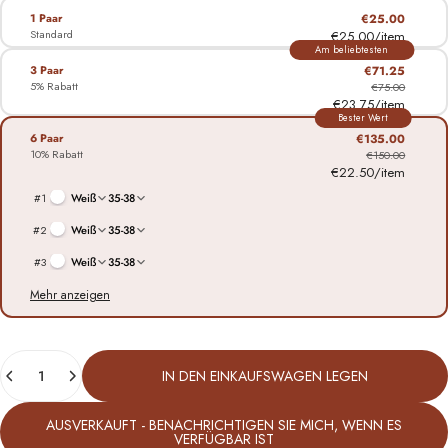
1 Paar
€25.00
Standard
€25.00/item
Am beliebtesten
3 Paar
€71.25
5% Rabatt
€75.00
€23.75/item
Bester Wert
6 Paar
€135.00
10% Rabatt
€150.00
€22.50/item
#
1
Weiß
35-38
#
2
Weiß
35-38
#
3
Weiß
35-38
Mehr anzeigen
Anzahl
IN DEN EINKAUFSWAGEN LEGEN
AUSVERKAUFT - BENACHRICHTIGEN SIE MICH, WENN ES
VERFÜGBAR IST