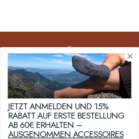
KOSTENLOSER VERSAND
Bei Lieferungen nach Öster­reich & Deutsch­land ab € 49,- Bestell­wert. Für Eu­
ropa & Schweiz ab € 70,- Bestellwert versand­kosten­frei.
JETZT ANMELDEN UND 15%
RABATT AUF ERSTE BESTELLUNG
AB 60€ ERHALTEN –
Bolter Sockenmanufaktur
AUSGENOMMEN ACCESSOIRES