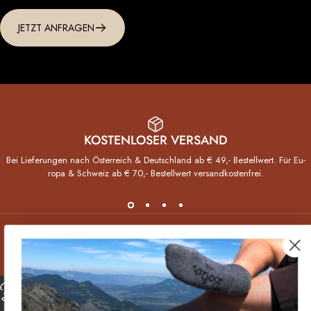
JETZT ANFRAGEN
KOSTENLOSER VERSAND
Bei Lieferungen nach Öster­reich & Deutsch­land ab € 49,- Bestell­wert. Für Eu­
ropa & Schweiz ab € 70,- Bestellwert versand­kosten­frei.
Bolter Sockenmanufaktur