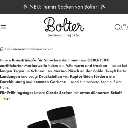
Direkt zum Inhalt
🎾 NEU: Tennis Socken von Bolter! 🎾
Seitennavigation
Bolter Sockenmanufaktur
Such
W
Kollektionen
Snowboardsocken
Unsere
Kniestrümpfe für Snowboarder:innen
aus
OEKO-TEX®
zertifizierter Merinowolle
halten die Füße
warm und trocken
– selbst bei
langen Tagen im Schnee
. Der
Merino-Plüsch an der Sohle
dämpft
harte
Landungen
und beugt
Druckstellen
vor.
Kupferfäden fördern die
Durchblutung
und
hemmen Gerüche
– ideal für mehrere Tage auf der
Hütte.
Für Frühlingstage:
Unsere
Classic-Socken
mit
etwas dünnerem Schaft
.
4.6