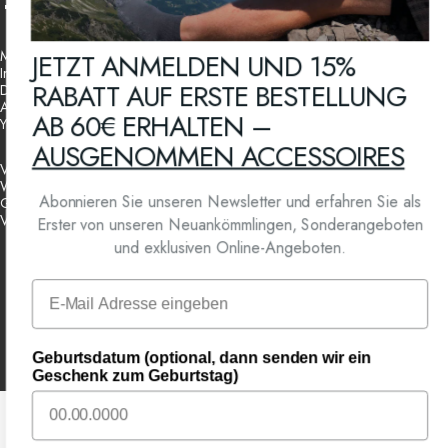
Facebook
Instagram
YouTube
Mein Konto
JETZT ANMELDEN UND 15%
Impressum
RABATT AUF ERSTE BESTELLUNG
Datenschutzerklärung
AGB
AB 60€ ERHALTEN –
Your Privacy Choices
AUSGENOMMEN ACCESSOIRES
Versandbedingungen
Widerrufsbelehrung
Abonnieren Sie unseren Newsletter und erfahren Sie als
Geschenkgutschein
Vertrag widerrufen
Erster von unseren Neuankömmlingen, Sonderangeboten
und exklusiven Online-Angeboten.
Email
Österreich (EUR €)
Land/Region
Powered by Shopify
Geburtsdatum (optional, dann senden wir ein
Datenschutzerklärung
Widerrufsrecht
AGB
Versand
Kontaktinformationen
Impressum
Geschenk zum Geburtstag)