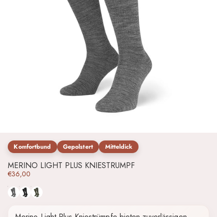
Komfortbund
Gepolstert
Mitteldick
MERINO LIGHT PLUS KNIESTRUMPF
€36,00
Grau
Schwarz
Grün
Merino Light Plus Kniestrümpfe bieten zuverlässigen