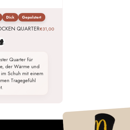
Dick
Gepolstert
OCKEN QUARTER
€31,00
hwarz
ster Quarter für
age, der Wärme und
ät im Schuh mit einem
men Tragegefühl
t.