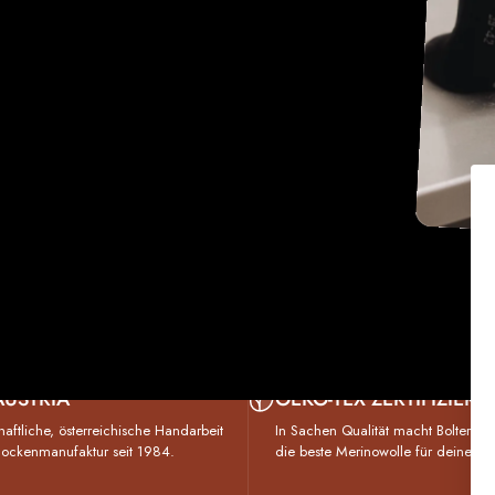
AUSTRIA
OEKO-TEX ZERTIFIZIERT
haftliche, österreichische Handarbeit
In Sachen Qualität macht Bolter kei
 Sockenmanufaktur seit 1984.
die beste Merinowolle für deine Fü