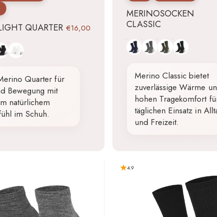
t
MERINOSOCKEN
CLASSIC
LIGHT QUARTER
€16,00
Blau
Grau
Grün
Schwarz
hwarz
Weiß
Merino Classic bietet
Merino Quarter für
zuverlässige Wärme u
und Bewegung mit
hohen Tragekomfort fü
m natürlichem
täglichen Einsatz in Allt
fühl im Schuh.
und Freizeit.
4.9