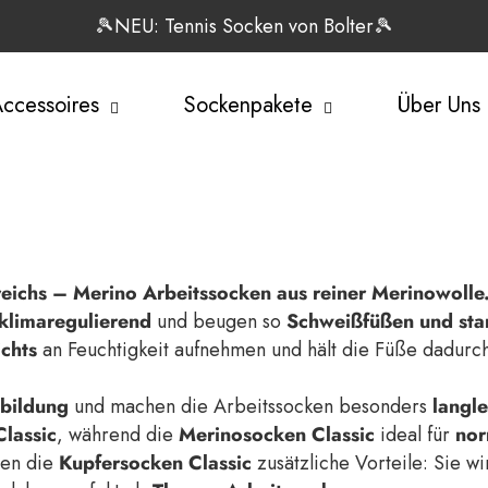
🎾NEU: Tennis Socken von Bolter🎾
ccessoires
Sockenpakete
Über Uns
reichs – Merino Arbeitssocken aus reiner Merinowolle
klimaregulierend
und beugen so
Schweißfüßen und sta
chts
an Feuchtigkeit aufnehmen und hält die Füße dadurc
bildung
und machen die Arbeitssocken besonders
langl
lassic
, während die
Merinosocken Classic
ideal für
nor
en die
Kupfersocken Classic
zusätzliche Vorteile: Sie wi