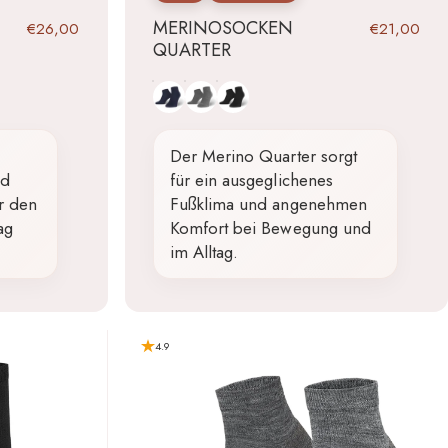
MERINOSOCKEN
€26,00
€21,00
QUARTER
Blau
Grau
Schwarz
Der Merino Quarter sorgt
nd
für ein ausgeglichenes
r den
Fußklima und angenehmen
ag
Komfort bei Bewegung und
im Alltag.
4.9