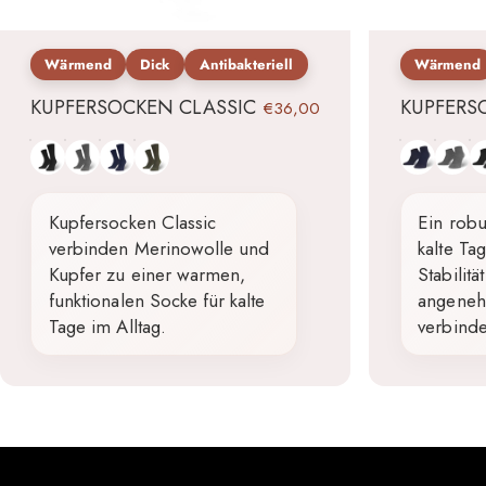
Wärmend
Dick
Antibakteriell
Wärmend
KUPFERSOCKEN CLASSIC
KUPFERS
€36,00
Schwarz
Grau
Blau
Grün
Blau
Grau
Sc
Kupfersocken Classic
Ein robu
verbinden Merinowolle und
kalte T
Kupfer zu einer warmen,
Stabilit
funktionalen Socke für kalte
angeneh
Tage im Alltag.
verbinde