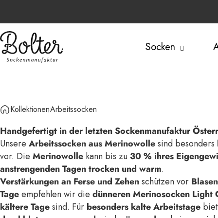
Direkt zum Inhalt
Socken
A
Bolter Sockenmanufaktur
Kollektionen
Arbeitssocken
Handgefertigt in der letzten Sockenmanufaktur Öster
Unsere
Arbeitssocken aus Merinowolle
sind besonders
vor. Die
Merinowolle
kann bis zu
30 % ihres Eigengewi
anstrengenden Tagen trocken und warm
.
Verstärkungen an Ferse und Zehen
schützen vor
Blasen
Tage
empfehlen wir die
dünneren Merinosocken Light C
kältere Tage
sind. Für
besonders kalte Arbeitstage
biet