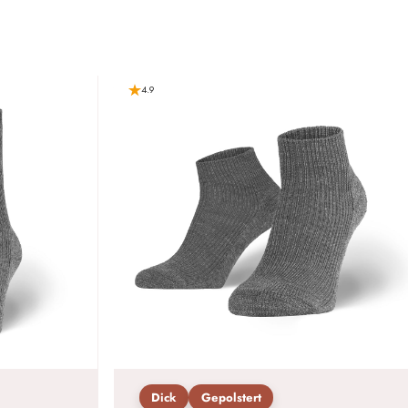
4.9
Dick
Gepolstert