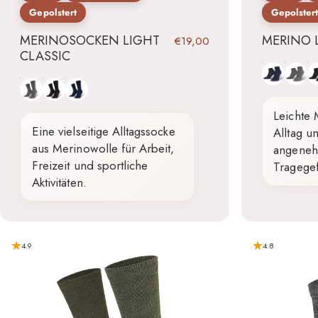
Gepolstert
Gepolster
MERINOSOCKEN LIGHT
MERINO 
€19,00
CLASSIC
Blau
Grau
Sc
Grau
Schwarz
Blau
Leichte 
Eine vielseitige Alltagssocke
Alltag 
aus Merinowolle für Arbeit,
angeneh
Freizeit und sportliche
Tragege
Aktivitäten.
4.9
4.8