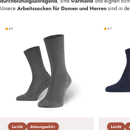
durchblutungsanregend
, sind
wärmend
und eignen sich
Unsere
Arbeitssocken für Damen und Herren
sind in d
4.9
4.7
Leicht
Atmungsaktiv
Leicht