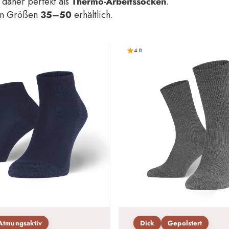
 daher perfekt als
Thermo-Arbeitssocken
.
en Größen
35–50
erhältlich.
4.8
Atmungsaktiv
Dick
Gepolstert