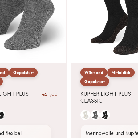
und
Gepolstert
Wärmend
Mitteldick
Gepolstert
LIGHT PLUS
KUPFER LIGHT PLUS
€21,00
CLASSIC
hwarz
Naturweiß
Grau
Schwarz
nd flexibel
Merinowolle und Kupfe