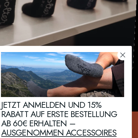
JETZT ANMELDEN UND 15%
MULESING FREI
RABATT AUF ERSTE BESTELLUNG
AB 60€ ERHALTEN –
ne Abstriche. Nur
Tierschutz wird im Hause Bolter groß geschrieben.
ße!
Deswegen ist unsere Wolle 100% Mulesing frei!
AUSGENOMMEN ACCESSOIRES