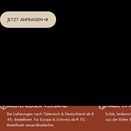
JETZT ANFRAGEN
KOSTENLOSER VERSAND
MADE IN 
Bei Lieferungen nach Öster­reich & Deutsch­land ab €
Echte, leidensc
49,- Bestell­wert. Für Eu­ropa & Schweiz ab € 70,-
aus der Bolter
Bestellwert versand­kosten­frei.