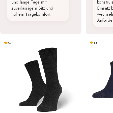
und lange Tage mit
konstrui
zuverlässigem Sitz und
Einsatz
hohem Tragekomfort.
wechsel
Anforde
4.9
4.8