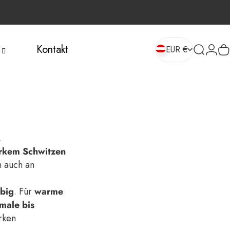
Kontakt
EUR €
Suche
Login
W
EUR €
.
rkem Schwitzen
h auch an
ebig
. Für
warme
male bis
rken