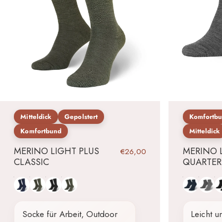
Mitteldick
Gepolstert
Komfortb
Komfortbund
Mitteldick
MERINO LIGHT PLUS
MERINO 
€26,00
CLASSIC
QUARTER
Dunkelblau
Grau
Schwarz
Grün
Dunkelblau
Grau
Sc
Socke für Arbeit, Outdoor
Leicht u