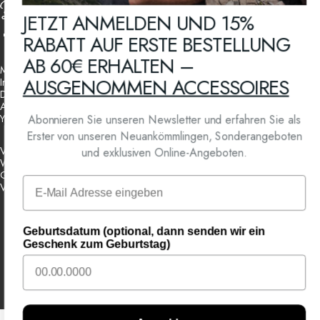
Bolter Sockenmanufaktur
JETZT ANMELDEN UND 15%
RABATT AUF ERSTE BESTELLUNG
Facebook
Instagram
YouTube
AB 60€ ERHALTEN –
Mein Konto
AUSGENOMMEN ACCESSOIRES
Impressum
Datenschutzerklärung
AGB
Your Privacy Choices
Abonnieren Sie unseren Newsletter und erfahren Sie als
Erster von unseren Neuankömmlingen, Sonderangeboten
Versandbedingungen
und exklusiven Online-Angeboten.
Widerrufsbelehrung
Geschenkgutschein
Email
Vertrag widerrufen
Geburtsdatum (optional, dann senden wir ein
Österreich (EUR €)
Land/Region
Geschenk zum Geburtstag)
Powered by Shopify
Datenschutzerklärung
Widerrufsrecht
AGB
Versand
Kontaktinformationen
Impressum