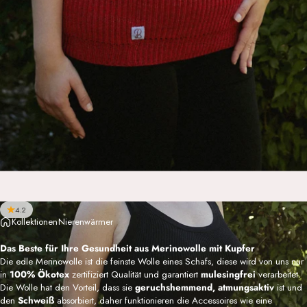
4.2
Kollektionen
Nierenwärmer
Das Beste für Ihre Gesundheit aus Merinowolle mit Kupfer
Die edle Merinowolle ist die feinste Wolle eines Schafs, diese wird von uns nur
in
100% Ökotex
zertifiziert Qualität und garantiert
mulesingfrei
verarbeitet.
Die Wolle hat den Vorteil, dass sie
geruchshemmend, atmungsaktiv
ist und
den
Schweiß
absorbiert, daher funktionieren die Accessoires wie eine