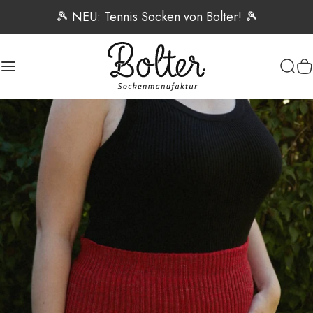
Direkt zum Inhalt
🎾 NEU: Tennis Socken von Bolter! 🎾
Seitennavigation
Bolter Sockenmanufaktur
Such
W