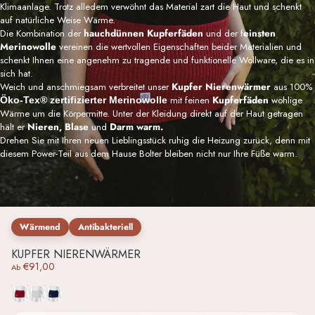
Klimaanlage. Trotz alledem verwöhnt das Material zart die Haut und schenkt
auf natürliche Weise Wärme.
Die Kombination der
hauchdünnen Kupferfäden
und der f
einsten
Merinowolle
vereinen die wertvollen Eigenschaften beider Materialien und
schenkt Ihnen eine angenehm zu tragende und funktionelle Wollware, die es in
sich hat.
Weich und anschmiegsam verbreitet unser
Kupfer
Nierenwärmer
aus
100%
mit feinen
Kupferfäden
wohlige
Öko-Tex® zertifizierter Merinowolle
Wärme um die Körpermitte. Unter der Kleidung direkt auf der Haut getragen
hält er
Nieren, Blase
und
Darm warm.
Drehen Sie mit Ihren neuen Lieblingsstück ruhig die Heizung zurück, denn mit
diesem Power-Teil aus dem Hause Bolter bleiben nicht nur Ihre Füße warm.
Wärmend
Antibakteriell
KUPFER NIERENWÄRMER
€91,00
Ab
Rot
Weiß
Dunkelblau