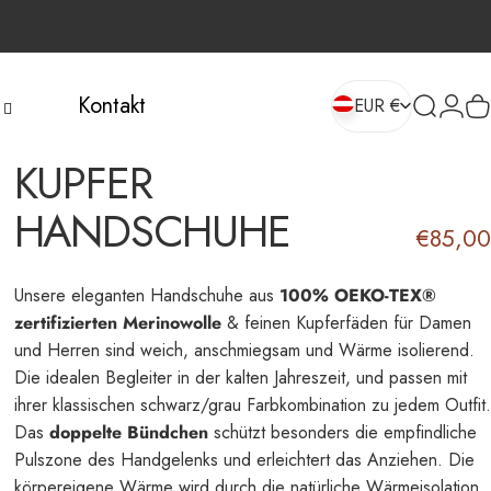
Kontakt
EUR €
Suche
Login
W
EUR €
KUPFER
HANDSCHUHE
€85,00
Unsere eleganten Handschuhe aus
100% OEKO-TEX®
zertifizierten Merinowolle
& feinen Kupferfäden für Damen
und Herren sind weich, anschmiegsam und Wärme isolierend.
Die idealen Begleiter in der kalten Jahreszeit, und passen mit
ihrer klassischen schwarz/grau Farbkombination zu jedem Outfit.
Das
doppelte Bündchen
schützt besonders die empfindliche
Pulszone des Handgelenks und erleichtert das Anziehen. Die
körpereigene Wärme wird durch die natürliche Wärmeisolation