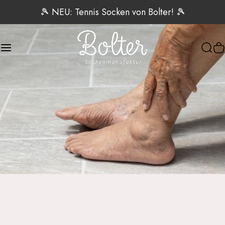
Direkt zum Inhalt
🎾 NEU: Tennis Socken von Bolter! 🎾
Seitennavigation
Bolter Sockenmanufaktur
Such
W