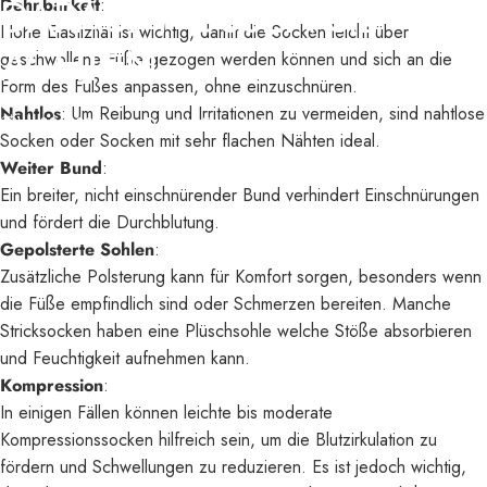
DARAUF
MÜSSEN
SIE
Dehnbarkeit
:
Hohe Elastizität ist wichtig, damit die Socken leicht über
ACHTEN
geschwollene Füße gezogen werden können und sich an die
Form des Fußes anpassen, ohne einzuschnüren.
Nahtlos
: Um Reibung und Irritationen zu vermeiden, sind nahtlose
Juli 08, 2025
von
Daniel Mittendorfer
Socken oder Socken mit sehr flachen Nähten ideal.
Weiter Bund
:
Ein breiter, nicht einschnürender Bund verhindert Einschnürungen
und fördert die Durchblutung.
Gepolsterte Sohlen
:
Zusätzliche Polsterung kann für Komfort sorgen, besonders wenn
die Füße empfindlich sind oder Schmerzen bereiten. Manche
Stricksocken haben eine Plüschsohle welche Stöße absorbieren
und Feuchtigkeit aufnehmen kann.
Kompression
:
In einigen Fällen können leichte bis moderate
Kompressionssocken hilfreich sein, um die Blutzirkulation zu
fördern und Schwellungen zu reduzieren. Es ist jedoch wichtig,