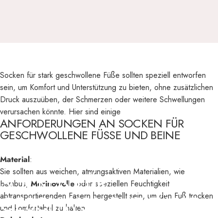
Socken für stark geschwollene Füße sollten speziell entworfen
sein, um Komfort und Unterstützung zu bieten, ohne zusätzlichen
Druck auszuüben, der Schmerzen oder weitere Schwellungen
verursachen könnte. Hier sind einige
ANFORDERUNGEN AN SOCKEN FÜR
GESCHWOLLENE FÜSSE UND BEINE
Material
:
Sie sollten aus weichen, atmungsaktiven Materialien, wie
SOCKEN
FÜR
Bambus,
Merinowolle
oder speziellen Feuchtigkeit
abtransportierenden Fasern hergestellt sein, um den Fuß trocken
GESCHWOLLENE
FÜSSE
–
und komfortabel zu halten.