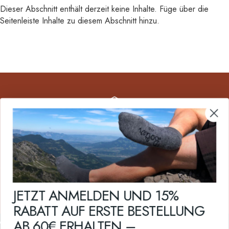
Dieser Abschnitt enthält derzeit keine Inhalte. Füge über die
Seitenleiste Inhalte zu diesem Abschnitt hinzu.
KOSTENLOSER VERSAND
Bei Lieferungen nach Öster­reich & Deutsch­land ab € 49,- Bestell­wert. Für Eu­
ropa & Schweiz ab € 70,- Bestellwert versand­kosten­frei.
JETZT ANMELDEN UND 15%
RABATT AUF ERSTE BESTELLUNG
AB 60€ ERHALTEN –
Bolter Sockenmanufaktur