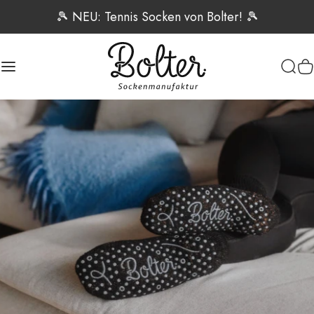
Direkt zum Inhalt
🎾 NEU: Tennis Socken von Bolter! 🎾
Seitennavigation
Bolter Sockenmanufaktur
Such
W