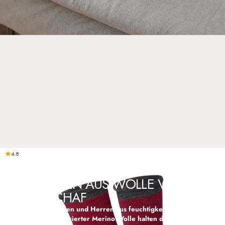
4.8
Kollektionen
Haussocken
HAUSSOCKEN AUS WOLLE VOM
MERINOSCHAF
Haussocken für Damen und Herren aus feuchtigkeitsregulierender
und OEKO-TEX zertifizierter Merino Wolle halten die Füße angenehm