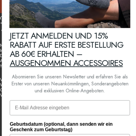
Bolter Sockenmanufaktur
JETZT ANMELDEN UND 15%
Facebook
Instagram
YouTube
RABATT AUF ERSTE BESTELLUNG
Mein Konto
Impressum
AB 60€ ERHALTEN –
Datenschutzerklärung
AUSGENOMMEN ACCESSOIRES
AGB
Your Privacy Choices
Abonnieren Sie unseren Newsletter und erfahren Sie als
Versandbedingungen
Erster von unseren Neuankömmlingen, Sonderangeboten
Widerrufsbelehrung
Geschenkgutschein
und exklusiven Online-Angeboten.
Vertrag widerrufen
Email
Österreich (EUR €)
Land/Region
Geburtsdatum (optional, dann senden wir ein
Geschenk zum Geburtstag)
Powered by Shopify