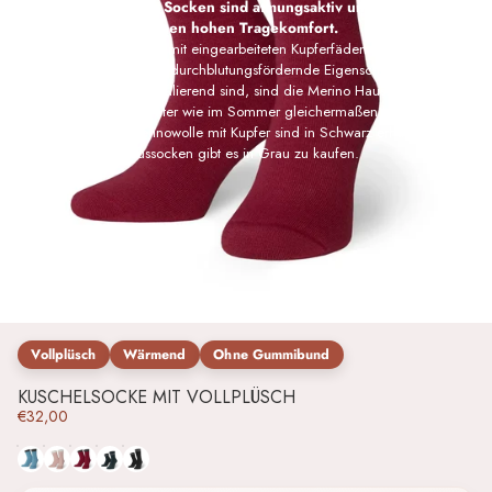
trocken und warm. Die Socken sind atmungsaktiv und haben dank
weicher Plüschsohle einen hohen Tragekomfort.
Die Haussocken sind auch mit eingearbeiteten Kupferfäden erhältlich, womit
sie über antibakterielle und durchblutungsfördernde Eigenschaften verfügen.
Da sie außerdem klimaregulierend sind, sind die Merino Haussocken mit
Antirutsch-Noppen im Winter wie im Sommer gleichermaßen beliebt.
Die Haussocken aus Merinowolle mit Kupfer sind in Schwarz erhältlich, die
klassischen Merino Haussocken gibt es in Grau zu kaufen.
Vollplüsch
Wärmend
Ohne Gummibund
KUSCHELSOCKE MIT VOLLPLÜSCH
€32,00
Hellblau
Rosa
Rot
Grau
Schwarz